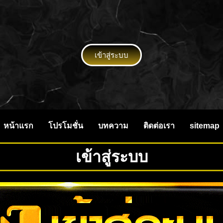
เข้าสู่ระบบ
หน้าแรก
โปรโมชั่น
บทความ
ติดต่อเรา
sitemap
เข้าสู่ระบบ