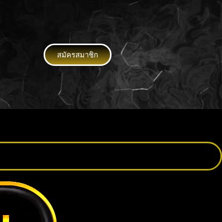
สมัครสมาชิก